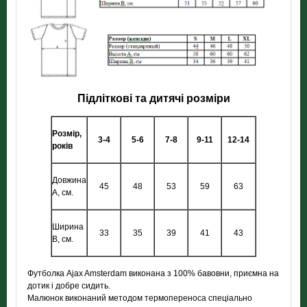
Підліткові та дитячі розміри
Розмір,
3-4
5-6
7-8
9-11
12-14
років
Довжина
45
48
53
59
63
А, см.
Ширина
33
35
39
41
43
В, см.
Футболка Ajax Amsterdam виконана з 100% бавовни, приємна на
дотик і добре сидить.
Малюнок виконаний методом термопереноса спеціально