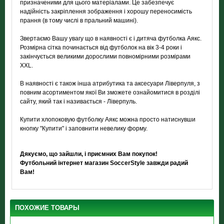
призначеними для цього матеріалами. Це забезпечує
надійність закріплення зображення і хорошу переносимість
прання (в тому числі в пральний машині).
Звертаємо Вашу увагу що в наявності є і дитяча футболка Аякс.
Розмірна сітка починається від футболок на вік 3-4 роки і
закінчується великими дорослими повномірними розмірами
XXL.
В наявності є також інша атрибутика та аксесуари Ліверпуля, з
повним асортиментом якої Ви зможете ознайомитися в розділі
сайту, який так і називається - Ліверпуль.
Купити хлопоковую футболку Аякс можна просто натиснувши
кнопку "Купити" і заповнити невелику форму.
Дякуємо
, що зайшли, і приємних Вам покупок!
Футбольний інтернет магазин SoccerStyle завжди радий
Вам!
ПОХОЖИЕ ТОВАРЫ