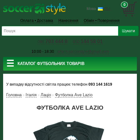
0
Мова
RU
Оплата • Доставка
Нанесення
Обмін • Повернення
703 444 8
144 58 01
098
050
10:00 - 18:30
inform.soccerstyle@gmail.com
☰
КАТАЛОГ ФУТБОЛЬНИХ ТОВАРІВ
У випадку відсутності світла працює телефон
093 144 1619
Головна
Італія
Лаціо
Футболка Ave Lazio
»
»
»
ФУТБОЛКА AVE LAZIO