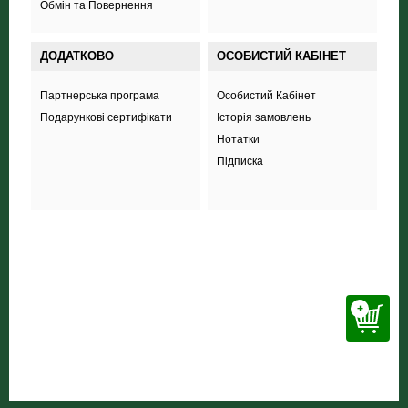
Обмін та Повернення
ДОДАТКОВО
ОСОБИСТИЙ КАБІНЕТ
Партнерська програма
Особистий Кабінет
Подарункові сертифікати
Історія замовлень
Нотатки
Підписка
+38 (098) 703 444 8
+
ТОВ «Соккер стайл»
,
вул. Польова 44А,
Харків
inform.soccerstyle@gmail.com