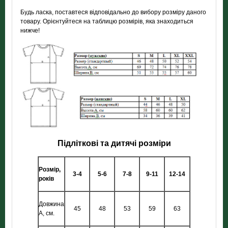
Будь ласка, поставтеся відповідально до вибору розміру даного
товару. Орієнтуйтеся на таблицю розмірів, яка знаходиться
нижче!
Підліткові та дитячі розміри
Розмір,
3-4
5-6
7-8
9-11
12-14
років
Довжина
45
48
53
59
63
А, см.