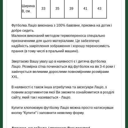
Ширина
33
35
39
41
43
В, см.
Футболка Лаціо виконана з 100% бавовни, приємна на дотик і
добре сидить.
Малюнок виконаний методом термопереноса спеціально
призначеними для цього матеріалами. Це забезпечує
надійність закріплення зображення і хорошу переносимість
прання (в тому числі в пральний машині).
Звертаємо Вашу увагу що в наявності є і дитяча футболка
Лаціо. Розмірна сітка починається від футболок на вік 3-4 роки і
закінчується великими дорослими повномірними розмірами
XXL.
В наявності є також інша атрибутика та аксесуари Лаціо, з
повним асортиментом якої Ви зможете ознайомитися в розділі
сайту, який так і називається - Лаціо.
Купити хлопоковую футболку Лаціо можна просто натиснувши
кнопку "Купити" і заповнити невелику форму.