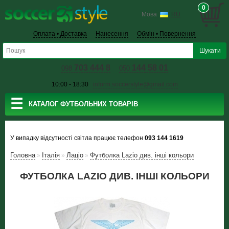
0
Мова
RU
Оплата • Доставка
Нанесення
Обмін • Повернення
703 444 8
144 58 01
098
050
10:00 - 18:30
inform.soccerstyle@gmail.com
☰
КАТАЛОГ ФУТБОЛЬНИХ ТОВАРІВ
У випадку відсутності світла працює телефон
093 144 1619
Головна
Італія
Лаціо
Футболка Lazio див. інші кольори
»
»
»
ФУТБОЛКА LAZIO ДИВ. ІНШІ КОЛЬОРИ