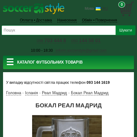
0
Мова
RU
Оплата • Доставка
Нанесення
Обмін • Повернення
703 444 8
144 58 01
098
050
10:00 - 18:30
inform.soccerstyle@gmail.com
☰
КАТАЛОГ ФУТБОЛЬНИХ ТОВАРІВ
У випадку відсутності світла працює телефон
093 144 1619
Головна
Іспанія
Реал Мадрид
Бокал Реал Мадрид
»
»
»
БОКАЛ РЕАЛ МАДРИД