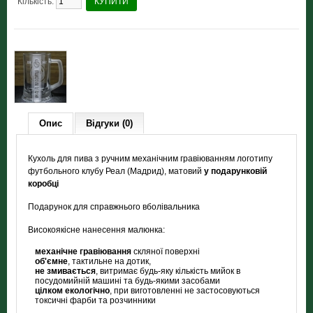
Кількість:
КУПИТИ
Опис
Відгуки (0)
Кухоль для пива з ручним механічним гравіюванням логотипу
футбольного клубу Реал (Мадрид), матовий
у подарунковій
коробці
Подарунок для справжнього вболівальника
Високоякісне нанесення малюнка:
механічне гравіювання
скляної поверхні
об'ємне
, тактильне на дотик,
не змивається
, витримає будь-яку кількість мийок в
посудомийній машині та будь-якими засобами
цілком екологічно
, при виготовленні не застосовуються
токсичні фарби та розчинники